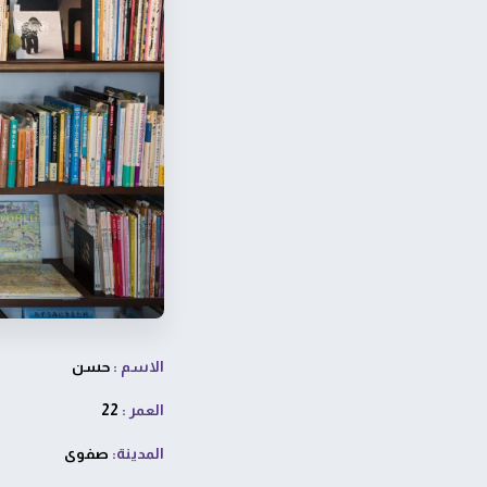
الاسم
:
حسن
العمر :
22
المدينة:
صفوى