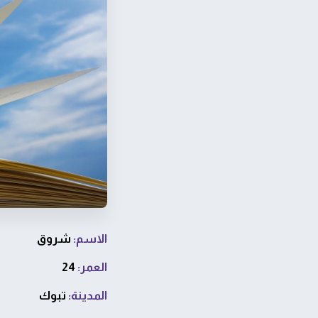
الاسم:
شروق
العمر:
24
المدينة:
تبوك