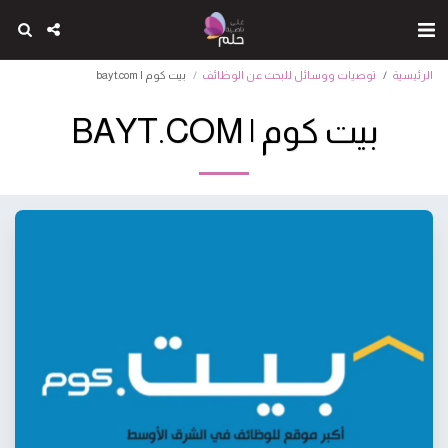
الرئيسية
توصيات ووسائل للبحث عن الوظائف
بيت كوم | bayt.com
بيت كوم | BAYT.COM