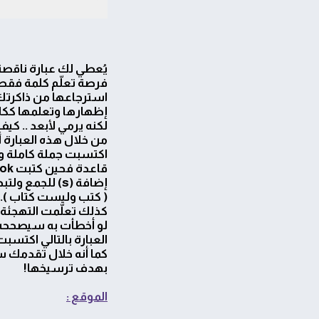
يُعطي لك عبارة ناقصة
فرصة تعلّم كلمة فقط
استرجاعها من ذاكرتك
إظهارها وتعلمها ككلم
لكنه يرمي لأبعد .. كيف
من خلال هذه العبارة 
اكتسبت جملة كاملة و
قاعدة فحين كتبت book أشار للخطأ وضرورة
إضافة (s) للجمع ولتبدو الجميلة صحيحة
( كتب وليست كتاب )..
كذلك تعلّمت التهجئة ل
لو أخطأت به سيصححه ل
العبارة بالتالي اكتسب
كما أنه خلال تقدمك س
بهدف ترسيخها!
الموقع :