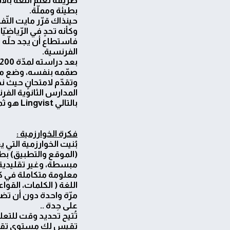
بطيئة ومملّة.
حينذاك قرّر مايت التّف
وكأنه تحدٍ في الرّياضيّ
فاستطاع أن يجد حلّه ال
الفرنسية.
بعد دراسته لمدّة 200 ساعة باستخدام نموذج
صمّمه بنفسه، وضع ما
وتقدّم لامتحانٍ حيث ن
المدارس الثانوية الفر
بالتالي Lingvist هو ثمرة تطوير تلك الفكرة.
فكرة الخوارزمية :
بُنيت الخوارزمية التي ي
(الموقع والتطبيق) بط
مبسطة، وغير تقليدية،
معلومة متكاملة في ك
اللغة ( الكلمات، القواع
مرّة واحدة دون أن ت
على حِدة ..
تُتيح تحديد وقت للتعلم
تقيس لك مستوى تقدّ