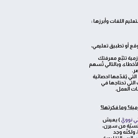
ليم اللغات وأبرزها :
وقع أو تطبيق تعليمي،
رزمية تتبّع معرفتك
لأخطاء، وبالتالي تُسهم
ر.
التي يُقدّمها احصائية
التي تحتاجها في
ئات العمل.
مية؟ وما فكرتها؟
ي نوويّ
) يعيش
رنسيّة من سيرن،
 ولكنّه وجد
ساليب التقليدية