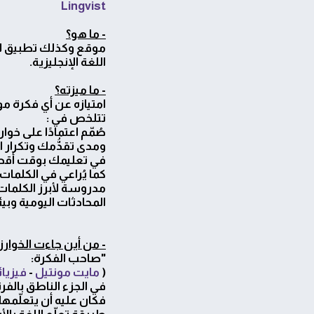
Lingvist
- ما هو؟
موقع وكذلك تطبيق لتع
اللغة الإنجليزية.
- ما ميزته؟
امتيازه عن أي فكرة م
تتلخص في :
صُمّم اعتمادًا على خوا
ومدى تقدُّمك وتكرار ا
في تعليمك بوقت أقص
كما يُراعي في الكلمات 
مدروسة لأبرز الكلمات 
المحادثات اليومية وبي
- من أين جاءت الخوارز
"صاحب الفكرة:
(
مايت مونتيل
-
فيزيائ
في الجزء الناطق بالف
فكان عليه أن يتعلّمها،
طريقة تعلّم اللغة بالأ