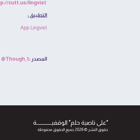
p://cutt.us/lingvist
التطبيق :
App Lingvist
المصدر :
Though_t@
"على ناصية حلم" الوقفيــــــــــــة
حقوق النشر © 2026 جميع الحقوق محفوظة