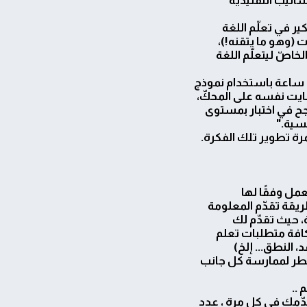
كير في تعلّم اللغة
ات (وهو ما يتقنه!)،
خاصّ ليتعلّم اللغة
يت نفسه على المحكّ،
جح في اختبار بمستوى
نسية."
عمل وفقًا لها
ريقة تقدّم المعلومة
 حيث تقدّم لك
افة متطلبات تعلم
د، النطق... إلخ)
ضطر لممارسة كل جانب
 ..
مك في كل مرة ، عدد